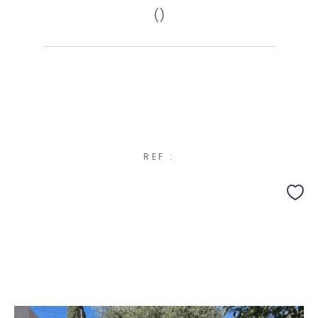
()
REF :