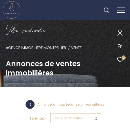
V
o
r
e
r
e
c
e
c
e
Fr
AGENCE IMMOBILIÈRE MONTPELLIER
VENTE
0
Annonces de ventes
immobilières
15
Annonce(s) trouvée(s) selon vos critères
Trier par
Les plus récentes