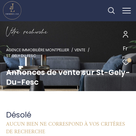
V
o
r
e
r
e
c
e
c
e
Fr
AGENCE IMMOBILIÈRE MONTPELLIER
VENTE
ST GELY DU FESC
0
Annonces de vente sur St-Gely-
Du-Fesc
Désolé
AUCUN BIEN NE CORRESPOND À VOS CRITÈRES
DE RECHERCHE