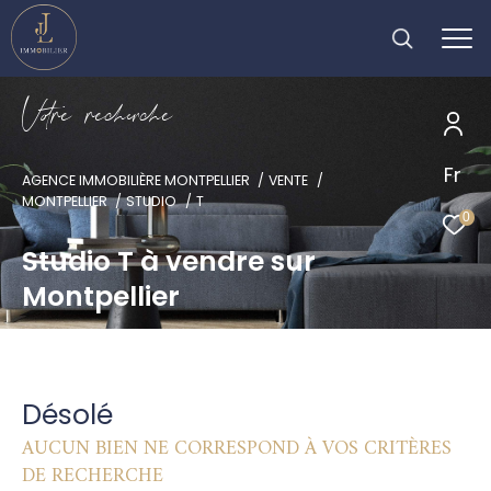
V
o
r
e
r
e
c
e
c
e
Fr
AGENCE IMMOBILIÈRE MONTPELLIER
VENTE
MONTPELLIER
STUDIO
T
0
Studio T à vendre sur
Montpellier
Désolé
AUCUN BIEN NE CORRESPOND À VOS CRITÈRES
DE RECHERCHE