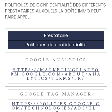
POLITIQUES DE CONFIDENTIALITÉ DES DIFFÉRENTS
PRESTATAIRES AUXQUELS LA BOÎTE IMMO PEUT
FAIRE APPEL.
Prestataire
Politiques de confidentialité
GOOGLE ANALYTICS
HTTPS://MARKETINGPLATFO
RM.GOOGLE.COM/ABOUT/ANA
LYTICS/TERMS/FR/
GOOGLE TAG MANAGER
HTTPS://POLICIES.GOOGLE.C
OM/TECHNOLOGIES/ADS?HL=