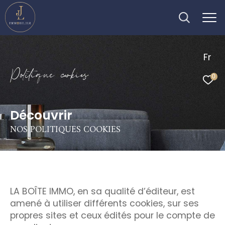
Fr
P
o
i
i
q
u
e
c
o
k
i
e
0
Découvrir
NOS POLITIQUES COOKIES
LA BOÎTE IMMO, en sa qualité d’éditeur, est
amené à utiliser différents cookies, sur ses
propres sites et ceux édités pour le compte de