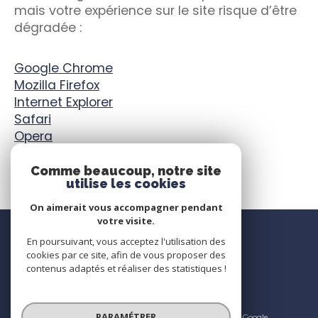
mais votre expérience sur le site risque d’être
dégradée :
Google Chrome
Mozilla Firefox
Internet Explorer
Safari
Opera
Edge
Comme beaucoup, notre site
utilise les cookies
On aimerait vous accompagner pendant
votre visite.
Adhérents
En poursuivant, vous acceptez l'utilisation des
cookies par ce site, afin de vous proposer des
contenus adaptés et réaliser des statistiques !
PARAMÉTRER
© 2026 | Tous droits réservés | Traduction powered by Google